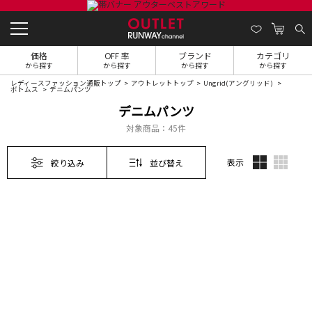
価格
OFF 率
ブランド
カテゴリ
から探す
から探す
から探す
から探す
レディースファッション通販トップ
アウトレットトップ
Ungrid(アングリッド)
ボトムス
デニムパンツ
デニムパンツ
対象商品：
45件
表示
絞り込み
並び替え