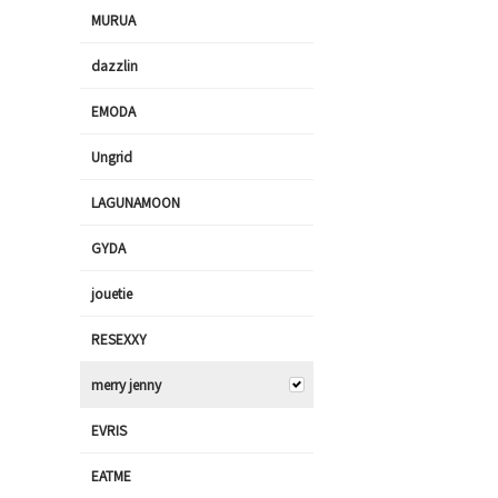
MURUA
dazzlin
EMODA
Ungrid
LAGUNAMOON
GYDA
jouetie
RESEXXY
merry jenny
EVRIS
EATME