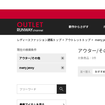
新作からさがす
レディースファッション通販トップ
アウトレットトップ
merry
アウター/そ
現在の検索条件
対象商品：
0
件
アウター/その他
merry jenny
並べ替え
おすす
最新アイテムを見る