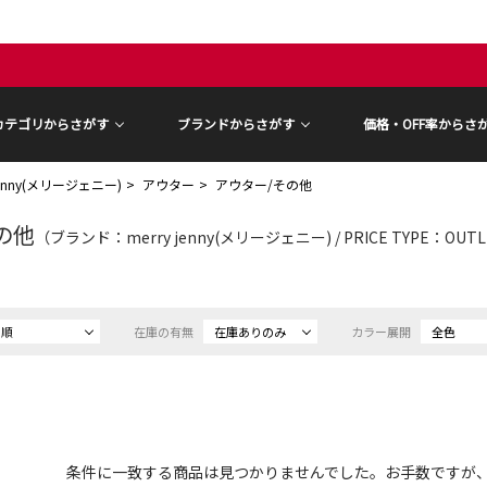
カテゴリからさがす
ブランドからさがす
価格・OFF率からさ
 jenny(メリージェニー)
アウター
アウター/その他
の他
（ブランド：merry jenny(メリージェニー) / PRICE TYPE：OU
め順
在庫の有無
在庫ありのみ
カラー展開
全色
条件に一致する商品は見つかりませんでした。お手数ですが