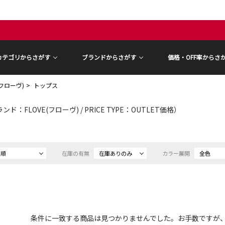
カテゴリからさがす
ブランドからさがす
価格・OFF率からさ
(フローヴ)
トップス
ンド：FLOVE(フローヴ) / PRICE TYPE：OUTLET価格）
め順
在庫の有無
在庫ありのみ
カラー展開
全色
条件に一致する商品は見つかりませんでした。お手数ですが