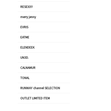
RESEXXY
merry jenny
EVRIS
EATME
ELENDEEK
UN3D.
CALNAMUR
TONAL
RUNWAY channel SELECTION
OUTLET LIMITED ITEM