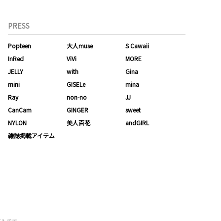
PRESS
Popteen
大人muse
S Cawaii
InRed
ViVi
MORE
JELLY
with
Gina
mini
GISELe
mina
Ray
non-no
JJ
CanCam
GINGER
sweet
NYLON
美人百花
andGIRL
雑誌掲載アイテム