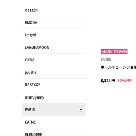
dazzlin
EMODA
Ungrid
LAGUNAMOON
EVRIS
GYDA
ボールチェーンショル
jouetie
8,925 円
30%OFF
RESEXXY
merry jenny
EVRIS
EATME
ELENDEEK