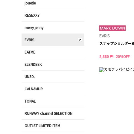
jouetie
RESEXXY
merry jenny
EVRIS
EVRIS
スナップショルダーB
EATME
8,880 円
20%OFF
ELENDEEK
UN3D.
CALNAMUR
TONAL
RUNWAY channel SELECTION
OUTLET LIMITED ITEM