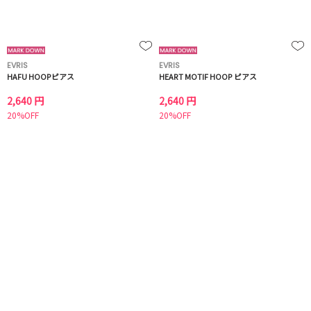
EVRIS
EVRIS
HAFU HOOPピアス
HEART MOTIF HOOP ピアス
2,640 円
2,640 円
20%OFF
20%OFF