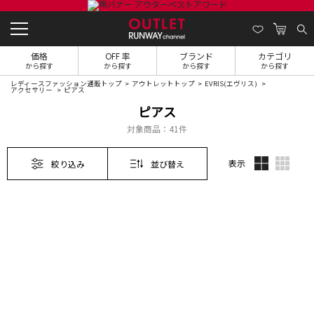
価格
OFF 率
ブランド
カテゴリ
から探す
から探す
から探す
から探す
レディースファッション通販トップ
アウトレットトップ
EVRIS(エヴリス)
アクセサリー
ピアス
ピアス
対象商品：
41件
表示
絞り込み
並び替え