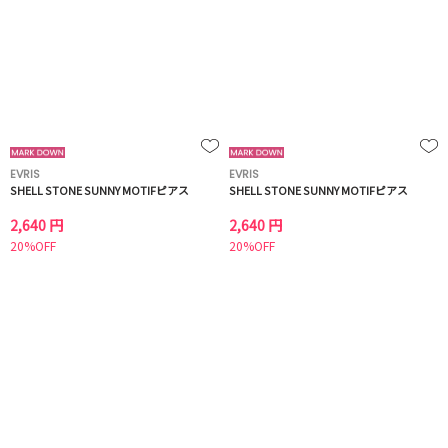
EVRIS
EVRIS
SHELL STONE SUNNY MOTIFピアス
SHELL STONE SUNNY MOTIFピアス
2,640 円
2,640 円
20%OFF
20%OFF