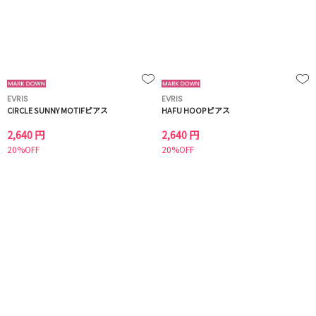
EVRIS
EVRIS
CIRCLE SUNNY MOTIFピアス
HAFU HOOPピアス
2,640 円
2,640 円
20%OFF
20%OFF