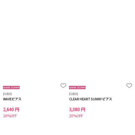
EVRIS
EVRIS
WAVEピアス
CLEAR HEART SUNNY ピアス
2,640 円
3,080 円
20%OFF
20%OFF