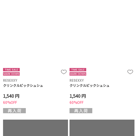
RESEXXY
RESEXXY
クリンクルビックシュシュ
クリンクルビックシュシュ
1,540 円
1,540 円
60%OFF
60%OFF