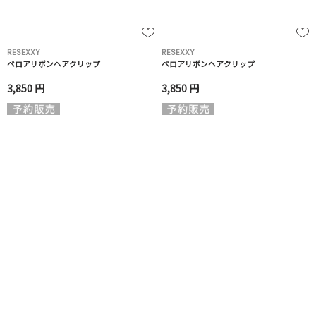
RESEXXY
RESEXXY
ベロアリボンヘアクリップ
ベロアリボンヘアクリップ
3,850 円
3,850 円