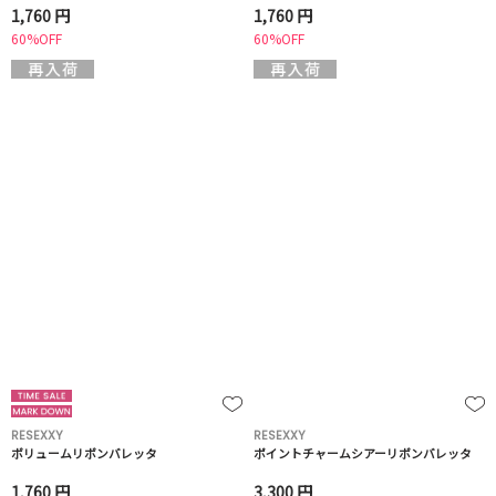
1,760 円
1,760 円
60%OFF
60%OFF
RESEXXY
RESEXXY
ボリュームリボンバレッタ
ポイントチャームシアーリボンバレッタ
1,760 円
3,300 円