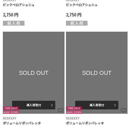
RESEXXY
RESEXXY
ビックベロアシュシュ
ビックベロアシュシュ
2,750 円
2,750 円
SOLD OUT
SOLD OUT
再入荷受付
再入荷受付
RESEXXY
RESEXXY
ボリュームリボンバレッタ
ボリュームリボンバレッタ