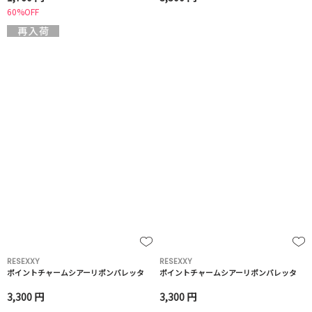
60%OFF
RESEXXY
RESEXXY
ポイントチャームシアーリボンバレッタ
ポイントチャームシアーリボンバレッタ
3,300 円
3,300 円