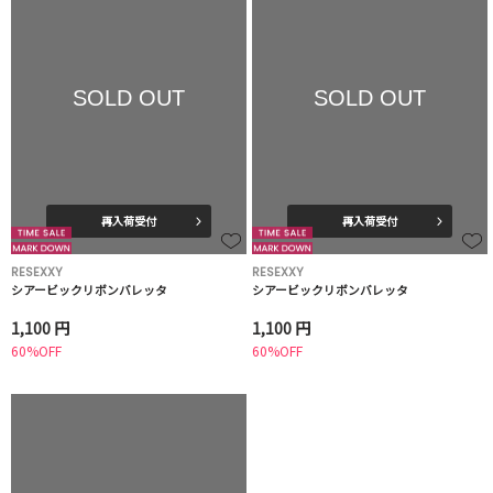
SOLD OUT
SOLD OUT
再入荷受付
再入荷受付
RESEXXY
RESEXXY
シアービックリボンバレッタ
シアービックリボンバレッタ
1,100 円
1,100 円
60%OFF
60%OFF