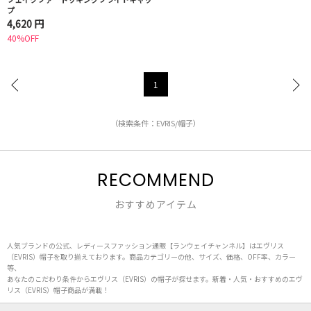
プ
4,620 円
40%OFF
1
（検索条件：EVRIS/帽子）
RECOMMEND
おすすめアイテム
人気ブランドの公式、レディースファッション通販【ランウェイチャンネル】はエヴリス
（EVRIS）帽子を取り揃えております。商品カテゴリーの他、サイズ、価格、OFF率、カラー
等、
あなたのこだわり条件からエヴリス（EVRIS）の帽子が探せます。新着・人気・おすすめのエヴ
リス（EVRIS）帽子商品が満載！