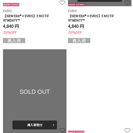
EVRIS
EVRIS
【NEW ERA®×EVRIS】E MOTIF
【NEW ERA®×EVRIS】E MOTIF
9TWENTY™
9TWENTY™
4,840 円
4,840 円
20%OFF
20%OFF
SOLD OUT
再入荷受付