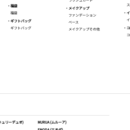
ス
福袋
メイクアップ
福袋
イ
ファンデーション
イ
ギフトバッグ
ベース
ギフトバッグ
コ
メイクアップその他
コ
ーキュリーデュオ)
MURUA (ムルーア)
EMODA (エモダ)