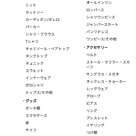
オールインワン
ニット
ロンパース
カットソー
シャツワンピース
カーディガン/ボレロ
ジャンパースカート
パーカー
パンツドレス
シャツ・ブラウス
ワンピース/その他
Tシャツ
アクセサリー
キャミソール・ベアトップ
ベルト
タンクトップ
ストール・マフラー・スカ
チュニック
ーフ
スウェット
サングラス・メガネ
インナーウェア
ネックレス・チョーカー
ポロシャツ
レッグウェア
トップス/その他
グローブ
グッズ
ピアス
ポーチ類
リング
スマホケース
ブレスレット
傘
イヤリング
サイフ
つけ襟