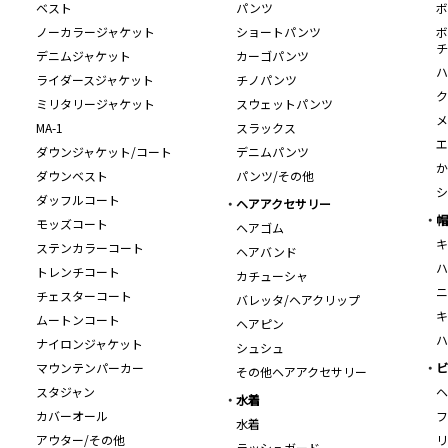
ベスト
パンツ
ボ
ノーカラージャケット
ショートパンツ
ボ
チ
デニムジャケット
カーゴパンツ
ハ
ライダースジャケット
チノパンツ
ク
ミリタリージャケット
スウェットパンツ
メ
MA-1
スラックス
エ
ダウンジャケット/コート
デニムパンツ
か
ダウンベスト
パンツ/その他
シ
ダッフルコート
ヘアアクセサリー
帽
モッズコート
ヘアゴム
キ
ステンカラーコート
ヘアバンド
ハ
トレンチコート
カチューシャ
ニ
チェスターコート
バレッタ/ヘアクリップ
キ
ムートンコート
ヘアピン
ハ
ナイロンジャケット
シュシュ
マウンテンパーカー
ビ
その他ヘアアクセサリー
スタジャン
ヘ
水着
カバーオール
フ
水着
アウター/その他
リ
ラッシュガード