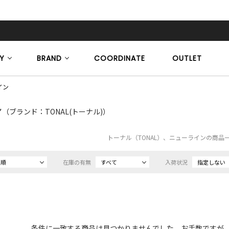
Y
BRAND
COORDINATE
OUTLET
イン
ン
（ブランド：TONAL(トーナル)）
トーナル（TONAL）、ニューラインの商品
め順
在庫の有無
すべて
入荷状況
指定しない
条件に一致する商品は見つかりませんでした。お手数ですが