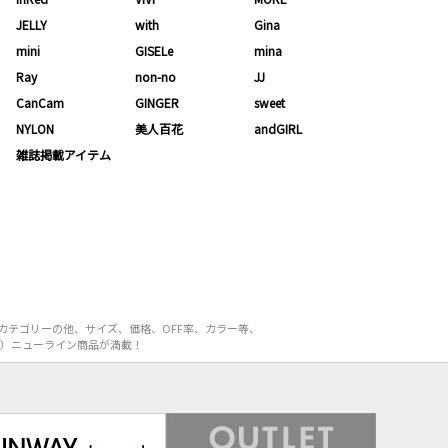
JELLY
with
Gina
mini
GISELe
mina
Ray
non-no
JJ
CanCam
GINGER
sweet
NYLON
美人百花
andGIRL
雑誌掲載アイテム
カテゴリーの他、サイズ、価格、OFF率、カラー等、
L）ニューライン商品が満載！