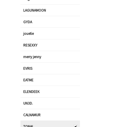
LAGUNAMOON
GYDA
jouetie
RESEXXY
merry jenny
EVRIS
EATME
ELENDEEK
UN3D.
CALNAMUR
TONAL