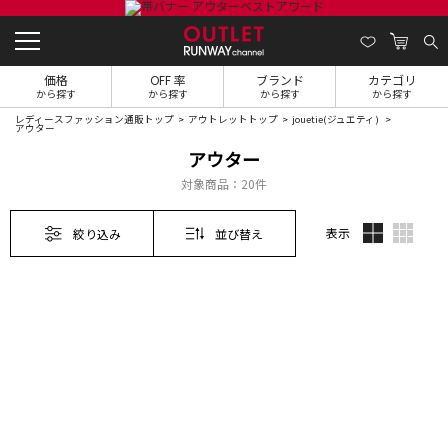
価格
OFF 率
ブランド
カテゴリ
から探す
から探す
から探す
から探す
レディースファッション通販トップ
アウトレットトップ
jouetie(ジュエティ)
アウター
アウター
対象商品：
20件
表示
絞り込み
並び替え