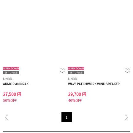
UN3D.
UN3D.
ARMOR ANORAK
WAVE PATCHWORK WINDBREAKER
27,500 円
29,700 円
50%OFF
40%OFF
1