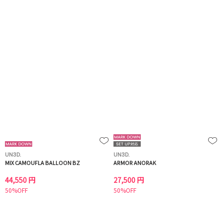
UN3D.
UN3D.
MIX CAMOUFLA BALLOON BZ
ARMOR ANORAK
44,550 円
27,500 円
50%OFF
50%OFF