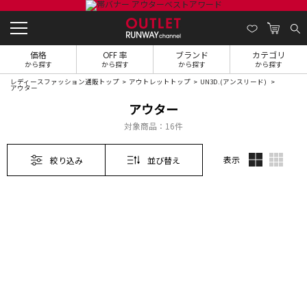
価格
OFF 率
ブランド
カテゴリ
から探す
から探す
から探す
から探す
レディースファッション通販トップ
アウトレットトップ
UN3D.(アンスリード)
アウター
アウター
対象商品：
16件
表示
絞り込み
並び替え