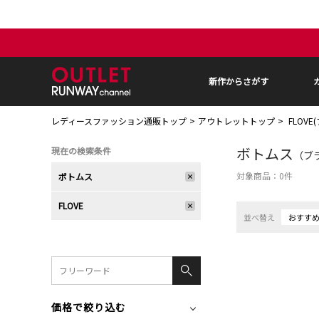
新作からさがす
レディースファッション通販トップ
アウトレットトップ
FLOVE
ボトムス
現在の検索条件
（ブラ
対象商品：
0
件
ボトムス
FLOVE
並べ替え
おすす
価格で絞り込む