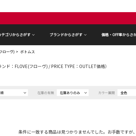
カテゴリからさがす
ブランドからさがす
価格・OFF率からさ
(フローヴ)
ボトムス
ンド：FLOVE(フローヴ) / PRICE TYPE：OUTLET価格）
め順
在庫の有無
在庫ありのみ
カラー展開
全色
条件に一致する商品は見つかりませんでした。お手数ですが