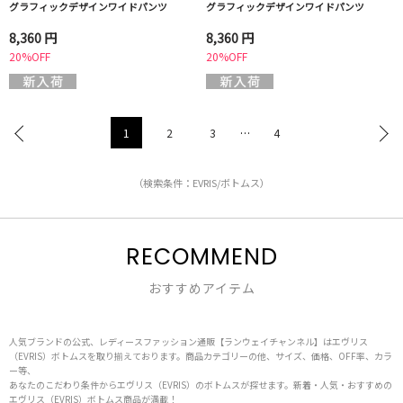
グラフィックデザインワイドパンツ
グラフィックデザインワイドパンツ
8,360 円
8,360 円
20%OFF
20%OFF
1
2
3
…
4
（検索条件：EVRIS/ボトムス）
RECOMMEND
おすすめアイテム
人気ブランドの公式、レディースファッション通販【ランウェイチャンネル】はエヴリス
（EVRIS）ボトムスを取り揃えております。商品カテゴリーの他、サイズ、価格、OFF率、カラ
ー等、
あなたのこだわり条件からエヴリス（EVRIS）のボトムスが探せます。新着・人気・おすすめの
エヴリス（EVRIS）ボトムス商品が満載！