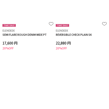
ELENDEEK
ELENDEEK
SEMI FLARE ROUGH DENIM WIDE PT
REVERSIBLE CHECK PLAIN SK
17,600 円
22,880 円
20%OFF
20%OFF