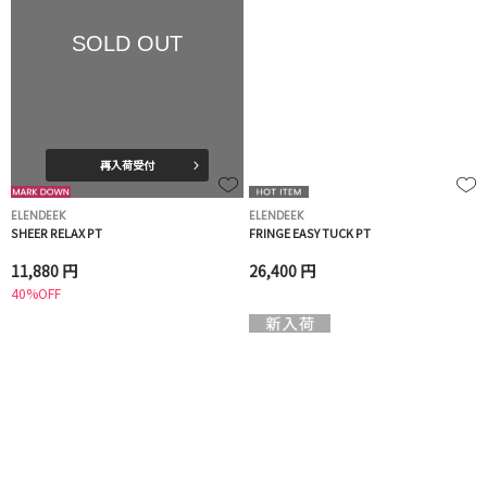
SOLD OUT
再入荷受付
ELENDEEK
ELENDEEK
SHEER RELAX PT
FRINGE EASY TUCK PT
11,880 円
26,400 円
40%OFF