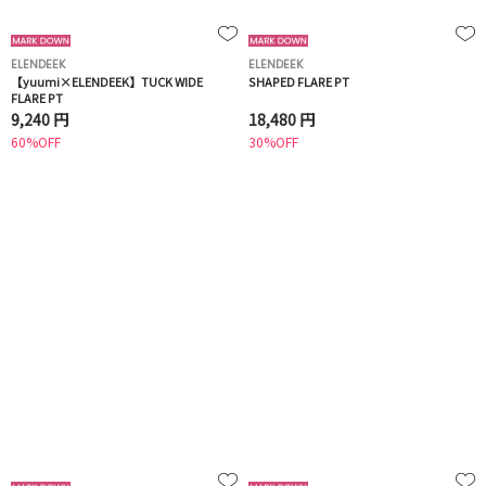
ELENDEEK
ELENDEEK
【yuumi×ELENDEEK】TUCK WIDE
SHAPED FLARE PT
FLARE PT
9,240 円
18,480 円
60%OFF
30%OFF