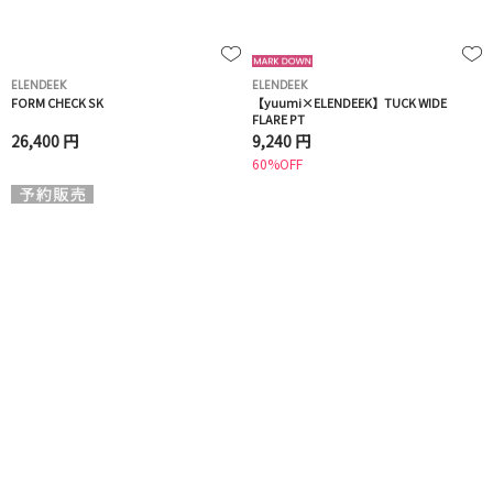
ELENDEEK
ELENDEEK
FORM CHECK SK
【yuumi×ELENDEEK】TUCK WIDE
FLARE PT
26,400 円
9,240 円
60%OFF