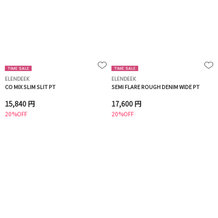
ELENDEEK
ELENDEEK
CO MIX SLIM SLIT PT
SEMI FLARE ROUGH DENIM WIDE PT
15,840 円
17,600 円
20%OFF
20%OFF