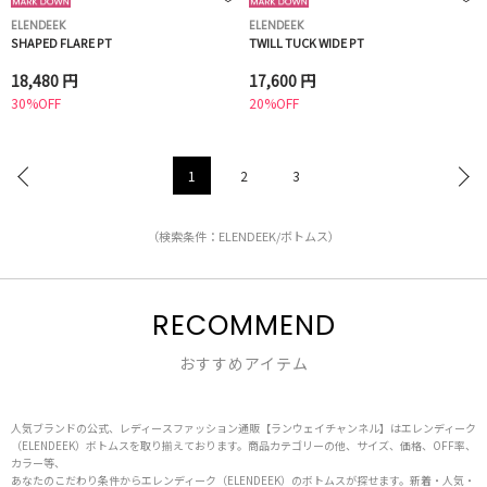
ELENDEEK
ELENDEEK
SHAPED FLARE PT
TWILL TUCK WIDE PT
18,480 円
17,600 円
30%OFF
20%OFF
1
2
3
（検索条件：ELENDEEK/ボトムス）
RECOMMEND
おすすめアイテム
人気ブランドの公式、レディースファッション通販【ランウェイチャンネル】はエレンディーク
（ELENDEEK）ボトムスを取り揃えております。商品カテゴリーの他、サイズ、価格、OFF率、
カラー等、
あなたのこだわり条件からエレンディーク（ELENDEEK）のボトムスが探せます。新着・人気・