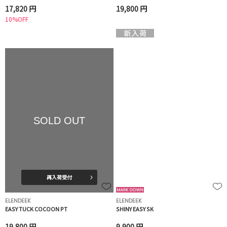
17,820 円
19,800 円
10%OFF
SOLD OUT
再入荷受付
ELENDEEK
ELENDEEK
EASY TUCK COCOON PT
SHINY EASY SK
19,800 円
9,900 円