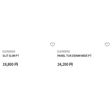
ELENDEEK
ELENDEEK
SLIT SLIM PT
PANEL TUK DENIM WIDE PT
19,800 円
24,200 円