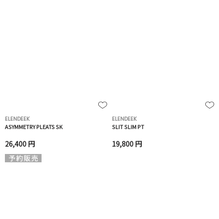
ELENDEEK
ELENDEEK
ASYMMETRY PLEATS SK
SLIT SLIM PT
26,400 円
19,800 円