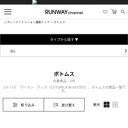
レディースファッション通販トップ
ボトムス
タイプから探す ▼
ALL
ボトムス
対象商品：
0件
コトリカ ウーマン グッズ（COTORICA W-GOODS）、ボトムスの商品一覧で
す。
表示
絞り込み
並び替え