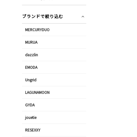
ブランドで絞り込む
MERCURYDUO
MURUA
dazzlin
EMODA
Ungrid
LAGUNAMOON
GYDA
jouetie
RESEXXY