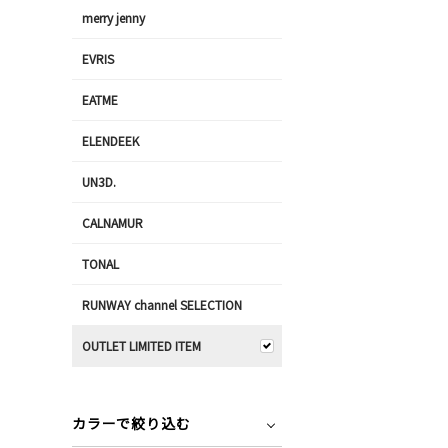
merry jenny
EVRIS
EATME
ELENDEEK
UN3D.
CALNAMUR
TONAL
RUNWAY channel SELECTION
OUTLET LIMITED ITEM
カラーで絞り込む