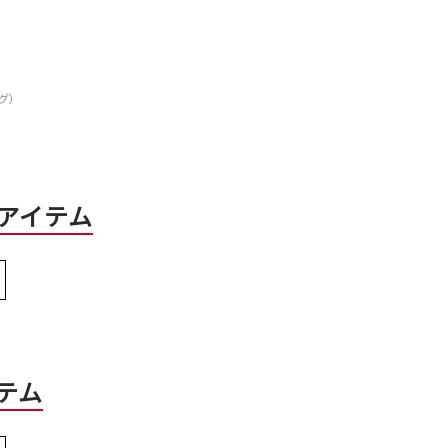
ッグ）
アイテム
テム