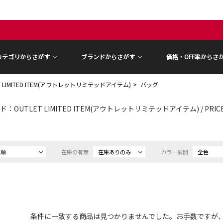
カテゴリからさがす
ブランドからさがす
価格・OFF率からさ
T LIMITED ITEM(アウトレットリミテッドアイテム)
バッグ
：OUTLET LIMITED ITEM(アウトレットリミテッドアイテム) / PRIC
め順
在庫の有無
在庫ありのみ
カラー展開
全色
条件に一致する商品は見つかりませんでした。お手数ですが