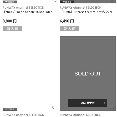
RUNWAY channel SELECTION
RUNWAY channel SELECTION
【cheek】neon handle TA shoulder
【PUMA】 1976 マイクログリップバッグ
8,800 円
6,490 円
SOLD OUT
再入荷受付
RUNWAY channel SELECTION
RUNWAY channel SELECTION