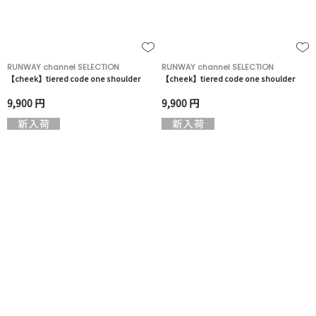
RUNWAY channel SELECTION
RUNWAY channel SELECTION
【cheek】tiered code one shoulder
【cheek】tiered code one shoulder
9,900 円
9,900 円