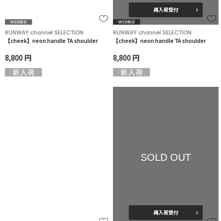
再入荷受付
RUNWAY channel SELECTION
RUNWAY channel SELECTION
【cheek】neon handle TA shoulder
【cheek】neon handle TA shoulder
8,800 円
8,800 円
SOLD OUT
再入荷受付