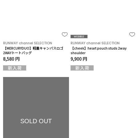
RUNWAY channel SELECTION
RUNWAY channel SELECTION
【MERCURYDUO】軽量キャンバスロゴ
【cheek】heart pouch studs 2way
2WAYトートバッグ
shoulder
8,580 円
9,900 円
SOLD OUT