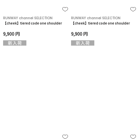
RUNWAY channel SELECTION
RUNWAY channel SELECTION
【cheek】tiered code one shoulder
【cheek】tiered code one shoulder
9,900 円
9,900 円