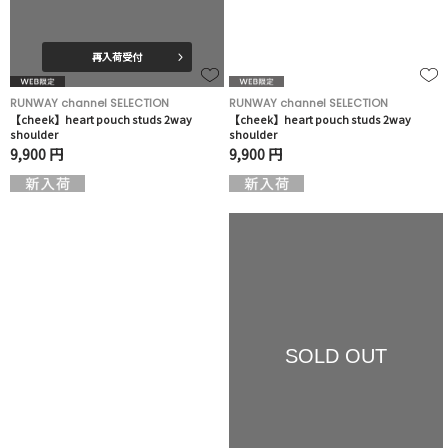
再入荷受付
RUNWAY channel SELECTION
RUNWAY channel SELECTION
【cheek】heart pouch studs 2way
【cheek】heart pouch studs 2way
shoulder
shoulder
9,900 円
9,900 円
SOLD OUT