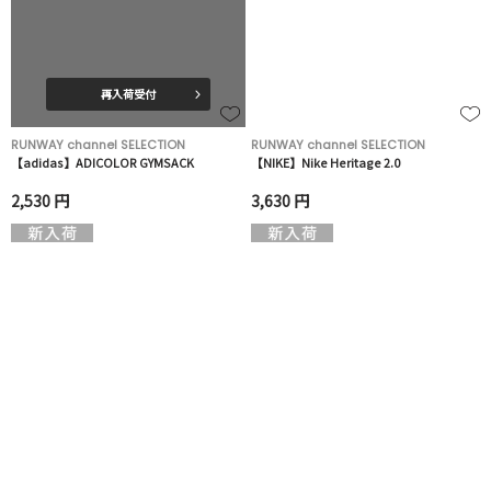
再入荷受付
RUNWAY channel SELECTION
RUNWAY channel SELECTION
【adidas】ADICOLOR GYMSACK
【NIKE】Nike Heritage 2.0
2,530 円
3,630 円