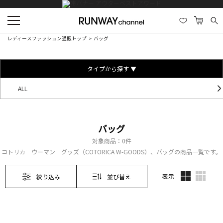
レディースファッション通販トップ
バッグ
タイプから探す ▼
ALL
バッグ
対象商品：
0件
コトリカ ウーマン グッズ（COTORICA W-GOODS）、バッグの商品一覧です。
表示
絞り込み
並び替え