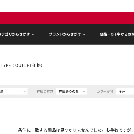
カテゴリからさがす
ブランドからさがす
価格・OFF率からさ
E TYPE：OUTLET価格）
め順
在庫の有無
在庫ありのみ
カラー展開
全色
条件に一致する商品は見つかりませんでした。お手数ですが