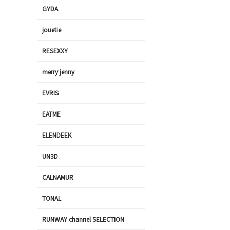
GYDA
jouetie
RESEXXY
merry jenny
EVRIS
EATME
ELENDEEK
UN3D.
CALNAMUR
TONAL
RUNWAY channel SELECTION