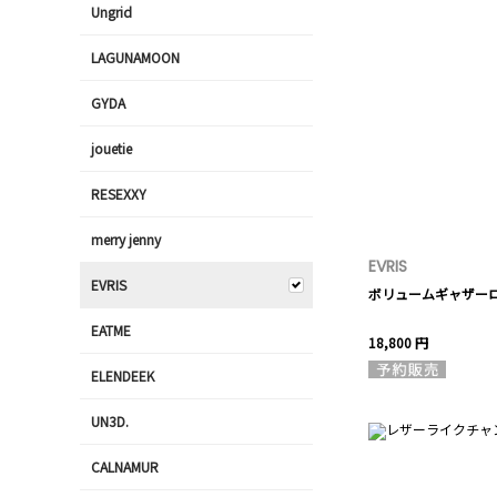
Ungrid
LAGUNAMOON
GYDA
jouetie
RESEXXY
merry jenny
EVRIS
EVRIS
ボリュームギャザー
EATME
18,800 円
ELENDEEK
UN3D.
CALNAMUR