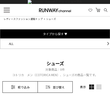
レディースファッション通販トップ
シューズ
タイプから探す ▼
ALL
シューズ
対象商品：
0件
コトリカ メン（COTORICA MEN）、シューズの商品一覧です。
表示
絞り込み
並び替え