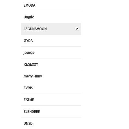
EMODA
Ungrid
LAGUNAMOON
GYDA
jouetie
RESEXXY
merry jenny
EVRIS
EATME
ELENDEEK
UN3D.