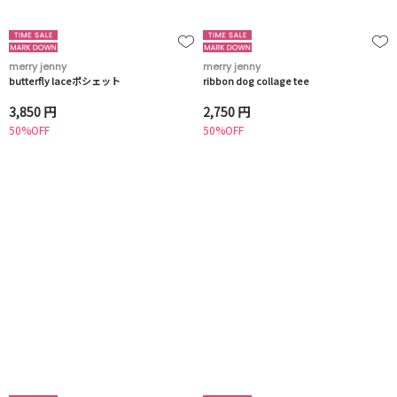
merry jenny
merry jenny
butterfly laceポシェット
ribbon dog collage tee
3,850 円
2,750 円
50%OFF
50%OFF