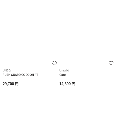
UN3D.
Ungrid
RUSH GUARD COCOON PT
Cote
29,700 円
14,300 円