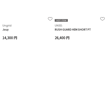
Ungrid
UN3D.
Jouy
RUSH GUARD HEM SHORT PT
14,300 円
26,400 円