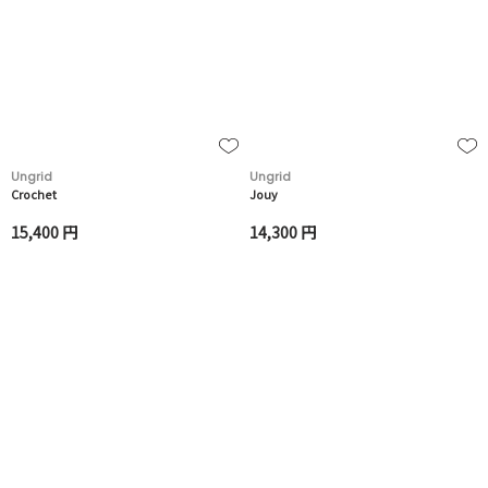
Ungrid
Ungrid
Crochet
Jouy
15,400 円
14,300 円