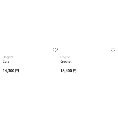
Ungrid
Ungrid
Cote
Crochet
14,300 円
15,400 円