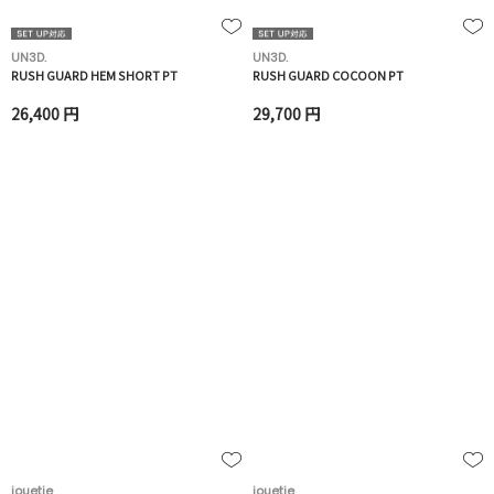
UN3D.
UN3D.
RUSH GUARD HEM SHORT PT
RUSH GUARD COCOON PT
26,400 円
29,700 円
jouetie
jouetie