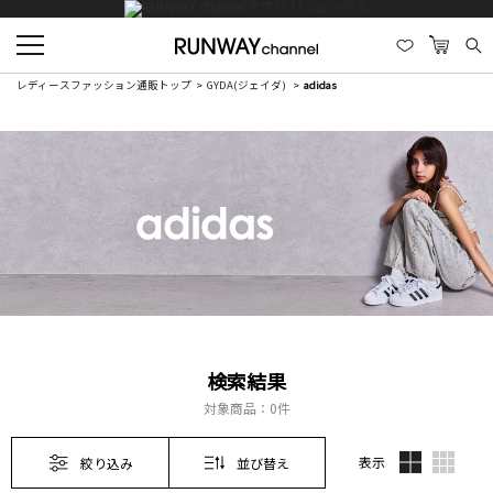
レディースファッション通販トップ
GYDA(ジェイダ)
adidas
検索結果
対象商品：
0件
表示
絞り込み
並び替え