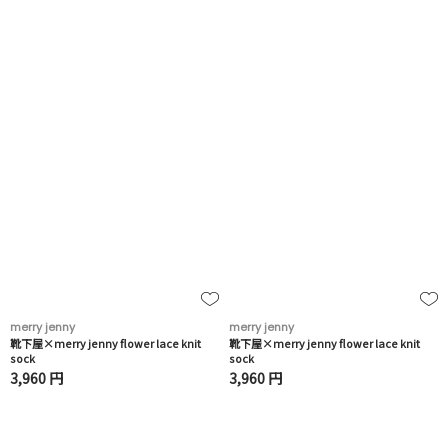
merry jenny
merry jenny
靴下屋×merry jenny flower lace knit
靴下屋×merry jenny flower lace knit
sock
sock
3,960 円
3,960 円