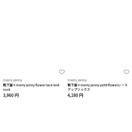
merry jenny
merry jenny
靴下屋×merry jenny flower lace knit
靴下屋×merry jenny petit flowerレース
sock
アップソックス
3,960 円
4,180 円