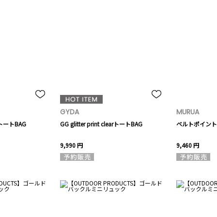
GYDA
MURUA
earトートBAG
GG glitter print clearトートBAG
ベルトポイント
9,990 円
9,460 円