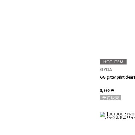
GYDA
GG glitter print cl
9,990 円