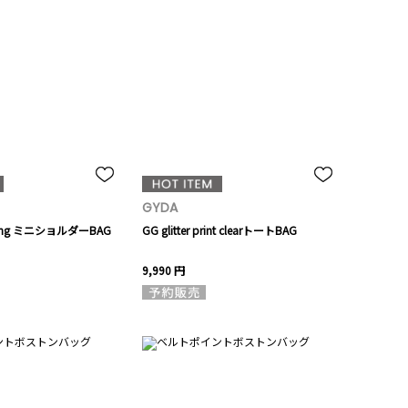
GYDA
ilting ミニショルダーBAG
GG glitter print clearトートBAG
9,990 円