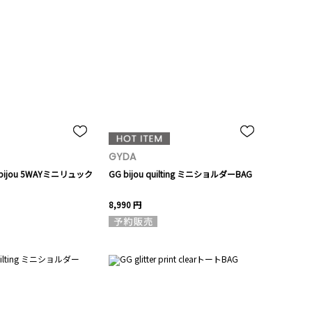
GYDA
d bijou 5WAYミニリュック
GG bijou quilting ミニショルダーBAG
8,990 円