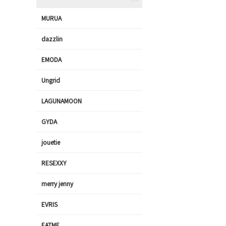
MURUA
dazzlin
EMODA
Ungrid
LAGUNAMOON
GYDA
jouetie
RESEXXY
merry jenny
EVRIS
EATME