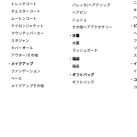
ニ
トレンチコート
バレッタ/ヘアクリップ
キ
チェスターコート
ヘアピン
ハ
ムートンコート
シュシュ
ナイロンジャケット
ビ
その他ヘアアクセサリー
マウンテンパーカー
ヘ
水着
スタジャン
フ
水着
カバーオール
リ
ラッシュガード
アウター/その他
ス
福袋
メイクアップ
イ
福袋
ファンデーション
イ
ギフトバッグ
ベース
コ
ギフトバッグ
メイクアップその他
コ