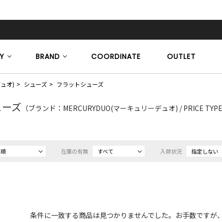
Y
BRAND
COORDINATE
OUTLET
デュオ)
シューズ
フラットシューズ
ューズ
（ブランド：MERCURYDUO(マーキュリーデュオ) / PRICE TY
め順
在庫の有無
すべて
入荷状況
指定しない
条件に一致する商品は見つかりませんでした。お手数ですが