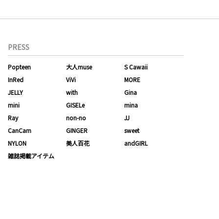
PRESS
Popteen
大人muse
S Cawaii
InRed
ViVi
MORE
JELLY
with
Gina
mini
GISELe
mina
Ray
non-no
JJ
CanCam
GINGER
sweet
NYLON
美人百花
andGIRL
雑誌掲載アイテム