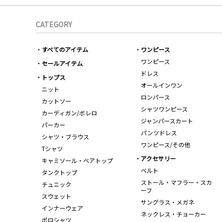
CATEGORY
すべてのアイテム
ワンピース
ワンピース
セールアイテム
ドレス
トップス
オールインワン
ニット
ロンパース
カットソー
シャツワンピース
カーディガン/ボレロ
ジャンパースカート
パーカー
パンツドレス
シャツ・ブラウス
ワンピース/その他
Tシャツ
アクセサリー
キャミソール・ベアトップ
ベルト
タンクトップ
ストール・マフラー・スカ
チュニック
ーフ
スウェット
サングラス・メガネ
インナーウェア
ネックレス・チョーカー
ポロシャツ