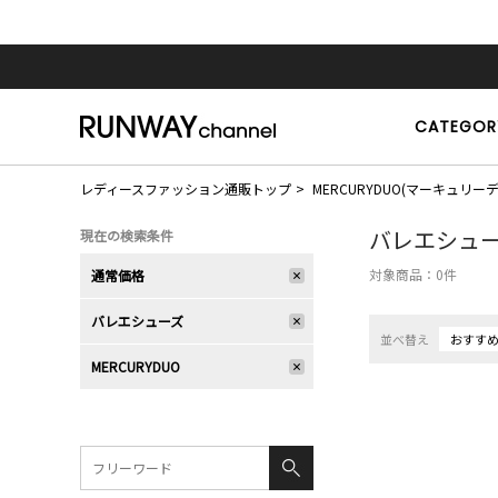
CATEGOR
レディースファッション通販トップ
MERCURYDUO(マーキュリー
バレエシュ
現在の検索条件
対象商品：
0
件
通常価格
バレエシューズ
並べ替え
おすす
MERCURYDUO