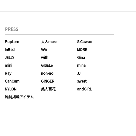
PRESS
Popteen
大人muse
S Cawaii
InRed
ViVi
MORE
JELLY
with
Gina
mini
GISELe
mina
Ray
non-no
JJ
CanCam
GINGER
sweet
NYLON
美人百花
andGIRL
雑誌掲載アイテム