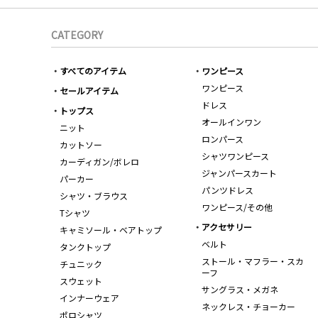
CATEGORY
すべてのアイテム
ワンピース
ワンピース
セールアイテム
ドレス
トップス
オールインワン
ニット
ロンパース
カットソー
シャツワンピース
カーディガン/ボレロ
ジャンパースカート
パーカー
パンツドレス
シャツ・ブラウス
ワンピース/その他
Tシャツ
アクセサリー
キャミソール・ベアトップ
ベルト
タンクトップ
ストール・マフラー・スカ
チュニック
ーフ
スウェット
サングラス・メガネ
インナーウェア
ネックレス・チョーカー
ポロシャツ