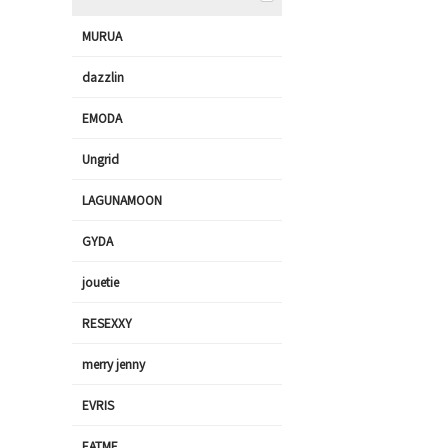
MURUA
dazzlin
EMODA
Ungrid
LAGUNAMOON
GYDA
jouetie
RESEXXY
merry jenny
EVRIS
EATME