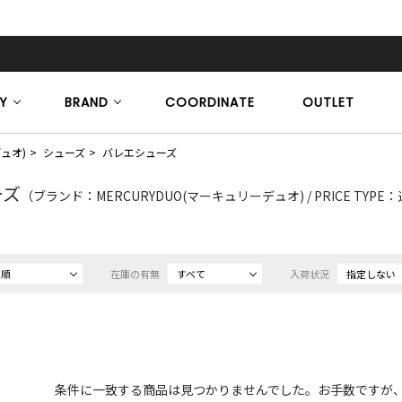
Y
BRAND
COORDINATE
OUTLET
デュオ)
シューズ
バレエシューズ
ーズ
（ブランド：MERCURYDUO(マーキュリーデュオ) / PRICE TYP
め順
在庫の有無
すべて
入荷状況
指定しない
条件に一致する商品は見つかりませんでした。お手数ですが