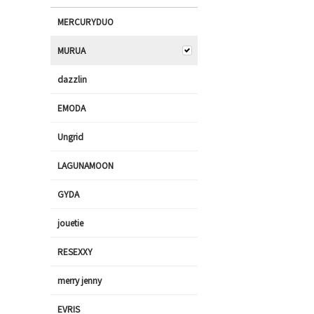
MERCURYDUO
MURUA
dazzlin
EMODA
Ungrid
LAGUNAMOON
GYDA
jouetie
RESEXXY
merry jenny
EVRIS