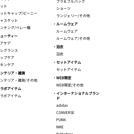
ブラ＆フルバック
ット
ショーツ
ットキャップ/ビーニー
ランジェリー/その他
ャスケット
ルームウェア
ンチング/ベレー帽
ルームウェア
ューティー
ルームウェア/その他
アケア
浴衣
レグランス
浴衣
ップケア
セットアイテム
キンケア
セットアイテム
ンテリア・雑貨
WEB限定
ンテリア・雑貨/その他
WEB限定/その他
ラボアイテム
インターナショナルブラン
ラボアイテム
ド
adidas
CONVERSE
PUMA
NIKE
Dr.Martens