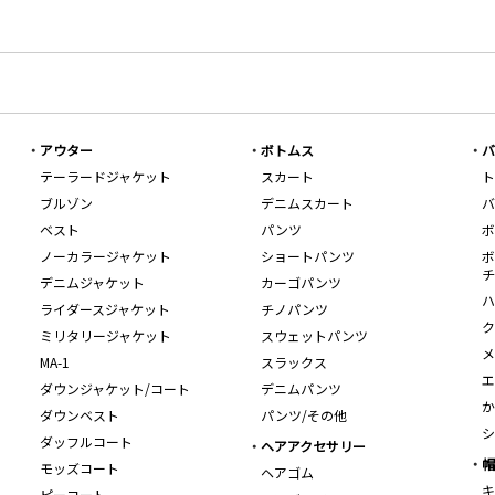
アウター
ボトムス
バ
テーラードジャケット
スカート
ト
ブルゾン
デニムスカート
バ
ベスト
パンツ
ボ
ノーカラージャケット
ショートパンツ
ボ
チ
デニムジャケット
カーゴパンツ
ハ
ライダースジャケット
チノパンツ
ク
ミリタリージャケット
スウェットパンツ
メ
MA-1
スラックス
エ
ダウンジャケット/コート
デニムパンツ
か
ダウンベスト
パンツ/その他
シ
ダッフルコート
ヘアアクセサリー
帽
モッズコート
ヘアゴム
キ
ピーコート