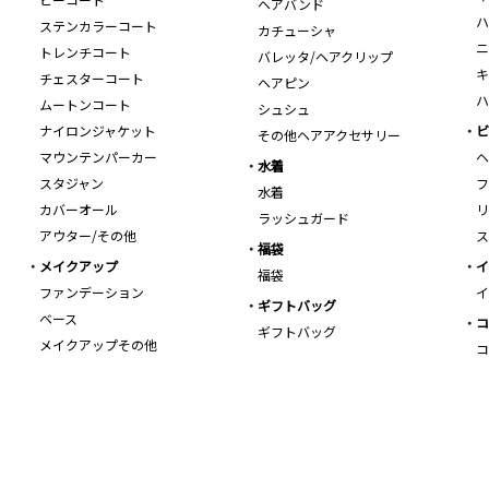
ヘアバンド
ハ
ステンカラーコート
カチューシャ
ニ
トレンチコート
バレッタ/ヘアクリップ
キ
チェスターコート
ヘアピン
ハ
ムートンコート
シュシュ
ナイロンジャケット
ビ
その他ヘアアクセサリー
マウンテンパーカー
ヘ
水着
スタジャン
フ
水着
カバーオール
リ
ラッシュガード
アウター/その他
ス
福袋
メイクアップ
イ
福袋
ファンデーション
イ
ギフトバッグ
ベース
コ
ギフトバッグ
メイクアップその他
コ