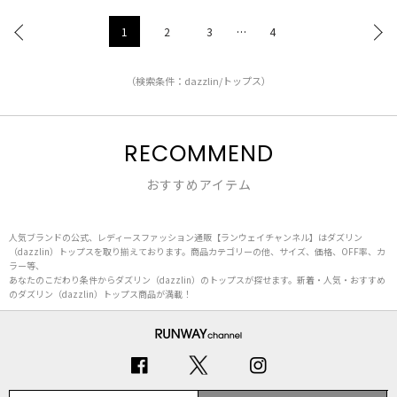
1
2
3
…
4
（検索条件：dazzlin/トップス）
RECOMMEND
おすすめアイテム
人気ブランドの公式、レディースファッション通販【ランウェイチャンネル】はダズリン
（dazzlin）トップスを取り揃えております。商品カテゴリーの他、サイズ、価格、OFF率、カ
ラー等、
あなたのこだわり条件からダズリン（dazzlin）のトップスが探せます。新着・人気・おすすめ
のダズリン（dazzlin）トップス商品が満載！