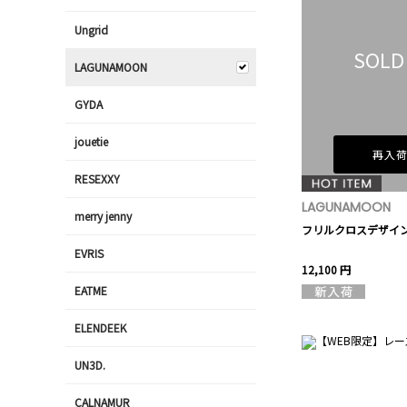
Ungrid
SOLD
LAGUNAMOON
GYDA
jouetie
再入
RESEXXY
LAGUNAMOON
merry jenny
フリルクロスデザイ
EVRIS
12,100 円
EATME
ELENDEEK
UN3D.
CALNAMUR