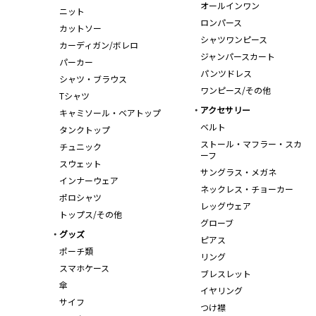
オールインワン
ニット
ロンパース
カットソー
シャツワンピース
カーディガン/ボレロ
ジャンパースカート
パーカー
パンツドレス
シャツ・ブラウス
ワンピース/その他
Tシャツ
アクセサリー
キャミソール・ベアトップ
ベルト
タンクトップ
ストール・マフラー・スカ
チュニック
ーフ
スウェット
サングラス・メガネ
インナーウェア
ネックレス・チョーカー
ポロシャツ
レッグウェア
トップス/その他
グローブ
グッズ
ピアス
ポーチ類
リング
スマホケース
ブレスレット
傘
イヤリング
サイフ
つけ襟