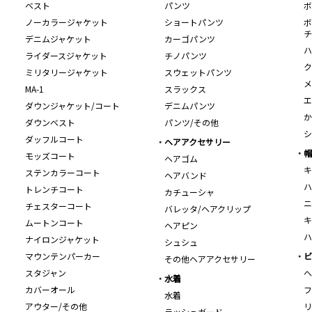
ベスト
パンツ
ボ
ノーカラージャケット
ショートパンツ
ボ
チ
デニムジャケット
カーゴパンツ
ハ
ライダースジャケット
チノパンツ
ク
ミリタリージャケット
スウェットパンツ
メ
MA-1
スラックス
エ
ダウンジャケット/コート
デニムパンツ
か
ダウンベスト
パンツ/その他
シ
ダッフルコート
ヘアアクセサリー
帽
モッズコート
ヘアゴム
キ
ステンカラーコート
ヘアバンド
ハ
トレンチコート
カチューシャ
ニ
チェスターコート
バレッタ/ヘアクリップ
キ
ムートンコート
ヘアピン
ハ
ナイロンジャケット
シュシュ
マウンテンパーカー
ビ
その他ヘアアクセサリー
スタジャン
ヘ
水着
カバーオール
フ
水着
アウター/その他
リ
ラッシュガード