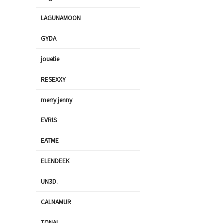
LAGUNAMOON
GYDA
jouetie
RESEXXY
merry jenny
EVRIS
EATME
ELENDEEK
UN3D.
CALNAMUR
TONAL