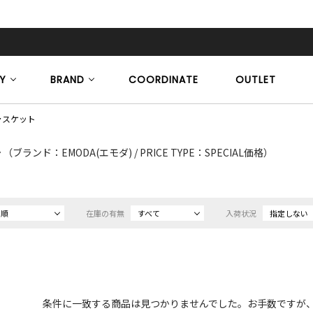
Y
BRAND
COORDINATE
OUTLET
ャスケット
ト
（ブランド：EMODA(エモダ) / PRICE TYPE：SPECIAL価格）
め順
在庫の有無
すべて
入荷状況
指定しない
条件に一致する商品は見つかりませんでした。お手数ですが