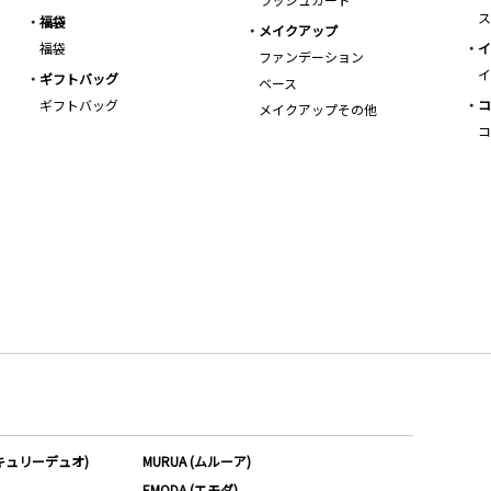
ス
福袋
メイクアップ
福袋
イ
ファンデーション
イ
ギフトバッグ
ベース
ギフトバッグ
コ
メイクアップその他
コ
ーキュリーデュオ)
MURUA (ムルーア)
EMODA (エモダ)