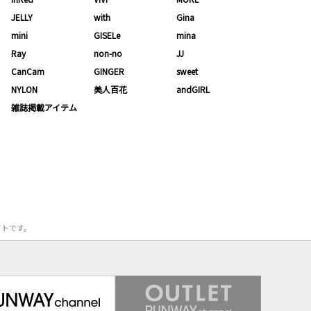
JELLY
with
Gina
mini
GISELe
mina
Ray
non-no
JJ
CanCam
GINGER
sweet
NYLON
美人百花
andGIRL
雑誌掲載アイテム
サイトです。