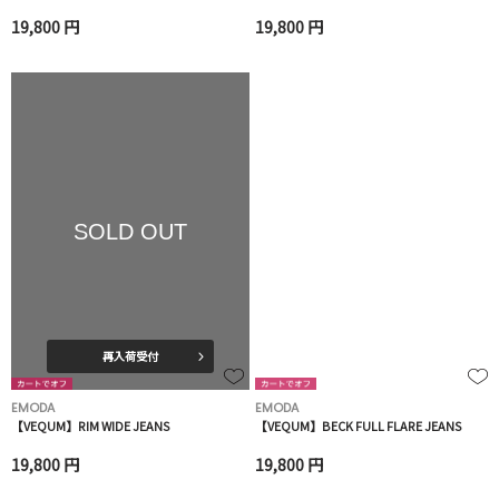
19,800 円
19,800 円
SOLD OUT
再入荷受付
EMODA
EMODA
【VEQUM】RIM WIDE JEANS
【VEQUM】BECK FULL FLARE JEANS
19,800 円
19,800 円