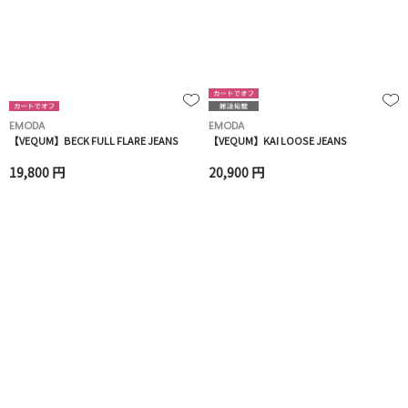
EMODA
EMODA
【VEQUM】BECK FULL FLARE JEANS
【VEQUM】KAI LOOSE JEANS
19,800 円
20,900 円