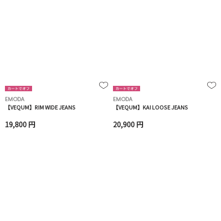
EMODA
EMODA
【VEQUM】RIM WIDE JEANS
【VEQUM】KAI LOOSE JEANS
19,800 円
20,900 円