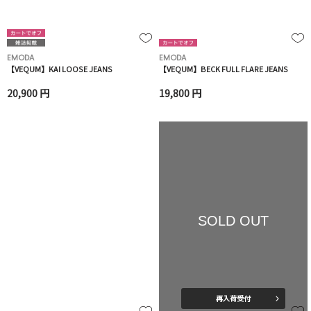
EMODA
EMODA
【VEQUM】KAI LOOSE JEANS
【VEQUM】BECK FULL FLARE JEANS
20,900 円
19,800 円
SOLD OUT
再入荷受付