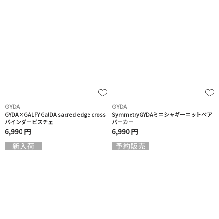
GYDA
GYDA
GYDA×GALFY GalDA sacred edge cross
SymmetryGYDAミニシャギーニットベア
バインダービスチェ
パーカー
6,990 円
6,990 円