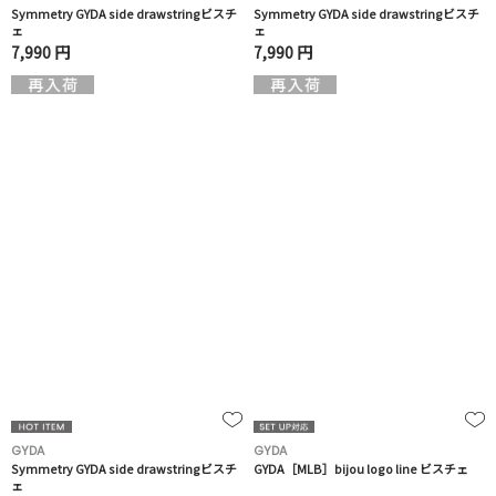
Symmetry GYDA side drawstringビスチ
Symmetry GYDA side drawstringビスチ
ェ
ェ
7,990 円
7,990 円
GYDA
GYDA
Symmetry GYDA side drawstringビスチ
GYDA［MLB］bijou logo line ビスチェ
ェ