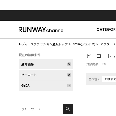
CATEGOR
レディースファッション通販トップ
GYDA(ジェイダ)
アウター
ピーコート
現在の検索条件
（
対象商品：
0
件
通常価格
ピーコート
並べ替え
おすす
GYDA