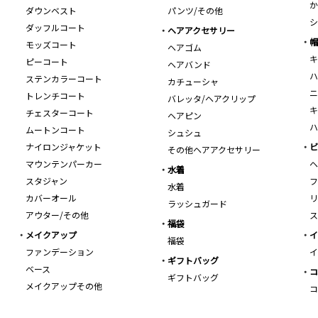
か
ダウンベスト
パンツ/その他
シ
ダッフルコート
ヘアアクセサリー
帽
モッズコート
ヘアゴム
キ
ピーコート
ヘアバンド
ハ
ステンカラーコート
カチューシャ
ニ
トレンチコート
バレッタ/ヘアクリップ
キ
チェスターコート
ヘアピン
ハ
ムートンコート
シュシュ
ナイロンジャケット
ビ
その他ヘアアクセサリー
マウンテンパーカー
ヘ
水着
スタジャン
フ
水着
カバーオール
リ
ラッシュガード
アウター/その他
ス
福袋
メイクアップ
イ
福袋
ファンデーション
イ
ギフトバッグ
ベース
コ
ギフトバッグ
メイクアップその他
コ