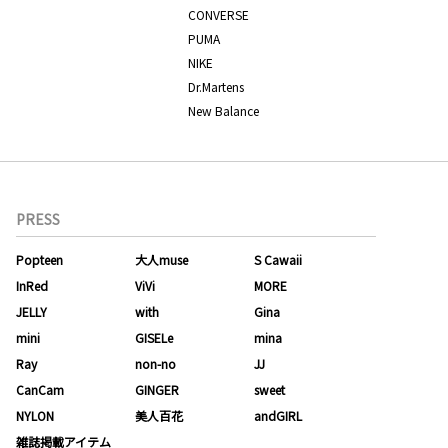
CONVERSE
PUMA
NIKE
Dr.Martens
New Balance
PRESS
Popteen
大人muse
S Cawaii
InRed
ViVi
MORE
JELLY
with
Gina
mini
GISELe
mina
Ray
non-no
JJ
CanCam
GINGER
sweet
NYLON
美人百花
andGIRL
雑誌掲載アイテム