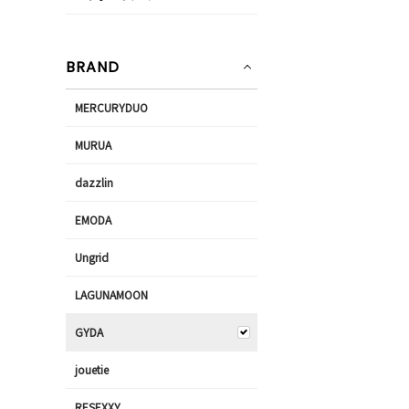
BRAND
MERCURYDUO
MURUA
dazzlin
EMODA
Ungrid
LAGUNAMOON
GYDA
jouetie
RESEXXY