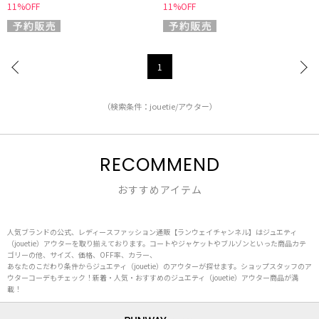
11%OFF
11%OFF
1
（検索条件：jouetie/アウター）
RECOMMEND
おすすめアイテム
人気ブランドの公式、レディースファッション通販【ランウェイチャンネル】はジュエティ
（jouetie）アウターを取り揃えております。コートやジャケットやブルゾンといった商品カテ
ゴリーの他、サイズ、価格、OFF率、カラー、
あなたのこだわり条件からジュエティ（jouetie）のアウターが探せます。ショップスタッフのア
ウターコーデもチェック！新着・人気・おすすめのジュエティ（jouetie）アウター商品が満
載！