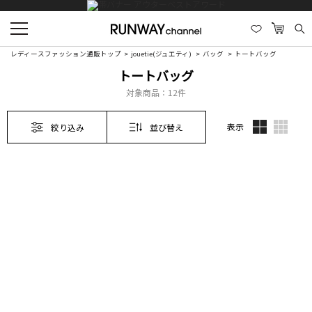
レディースファッション通販トップ
jouetie(ジュエティ)
バッグ
トートバッグ
トートバッグ
対象商品：
12件
表示
絞り込み
並び替え