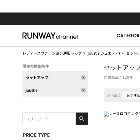
CATEGOR
レディースファッション通販トップ
jouetie(ジュエティ)
セット
セットアッ
現在の検索条件
対象商品：
128
件
セットアップ
jouetie
並べ替え
おすす
PRICE TYPE