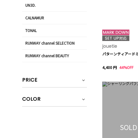
UN3D.
CALNAMUR
TONAL
RUNWAY channel SELECTION
jouetie
パターンティアード
RUNWAY channel BEAUTY
4,400 円
44%OFF
PRICE
COLOR
SOLD