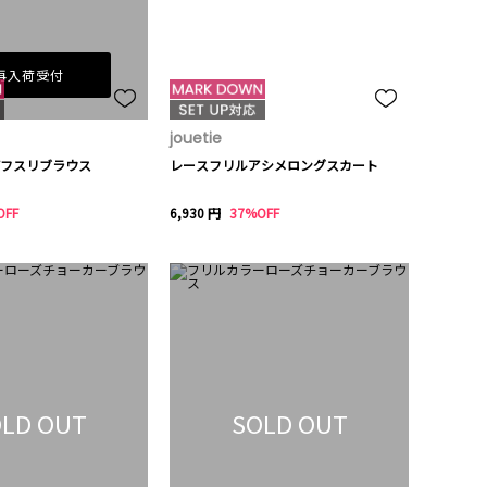
再入荷受付
jouetie
フスリブラウス
レースフリルアシメロングスカート
OFF
6,930 円
37%OFF
LD OUT
SOLD OUT