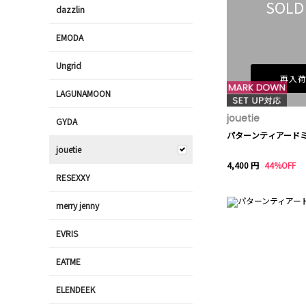
SOLD
dazzlin
EMODA
Ungrid
再入
LAGUNAMOON
jouetie
GYDA
パターンティアード
jouetie
4,400 円
44%OFF
RESEXXY
merry jenny
EVRIS
EATME
ELENDEEK