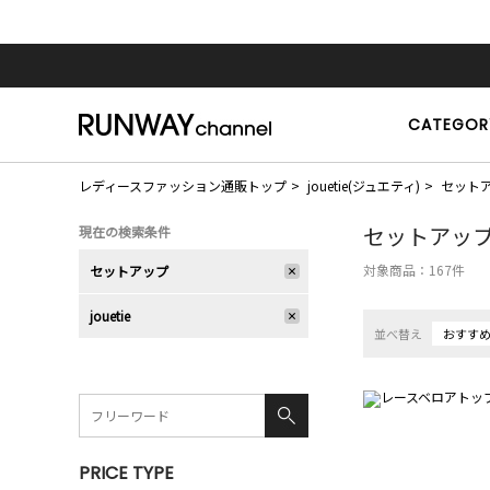
CATEGOR
レディースファッション通販トップ
jouetie(ジュエティ)
セット
セットアッ
現在の検索条件
対象商品：
167
件
セットアップ
jouetie
並べ替え
おすす
PRICE TYPE