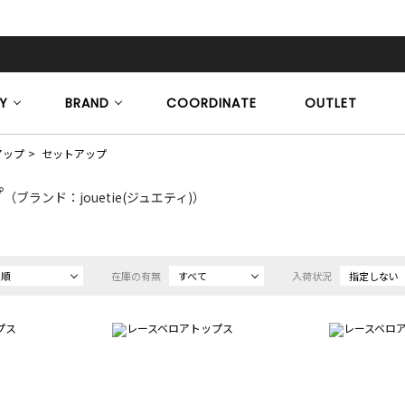
Y
BRAND
COORDINATE
OUTLET
アップ
セットアップ
プ
（ブランド：jouetie(ジュエティ)）
め順
在庫の有無
すべて
入荷状況
指定しない