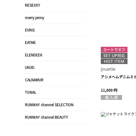
RESEXXY
merry jenny
EVRIS
EATME
ELENDEEK
UN3D.
jouetie
アシメヘムデニムミ
CALNAMUR
11,000 円
TONAL
RUNWAY channel SELECTION
RUNWAY channel BEAUTY