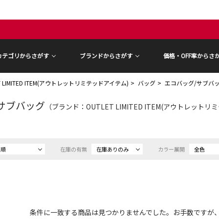
カテゴリからさがす
ブランドからさがす
価格・OFF率からさ
T LIMITED ITEM(アウトレットリミテッドアイテム)
バッグ
エコバッグ/サブバ
サブバッグ
（ブランド：OUTLET LIMITED ITEM(アウトレットリミテ
め順
在庫の有無
在庫ありのみ
カラー展開
全色
条件に一致する商品は見つかりませんでした。お手数ですが