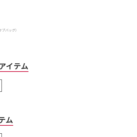
グ/サブバッグ）
アイテム
テム