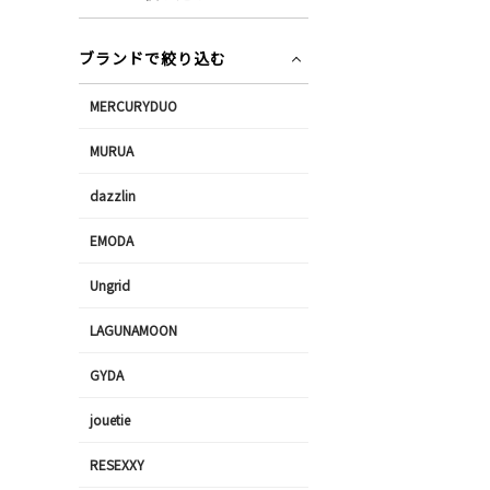
ブランドで絞り込む
MERCURYDUO
MURUA
dazzlin
EMODA
Ungrid
LAGUNAMOON
GYDA
jouetie
RESEXXY