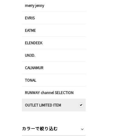
merry jenny
EVRIS
EATME
ELENDEEK
UN3D.
CALNAMUR
TONAL
RUNWAY channel SELECTION
OUTLET LIMITED ITEM
カラーで絞り込む