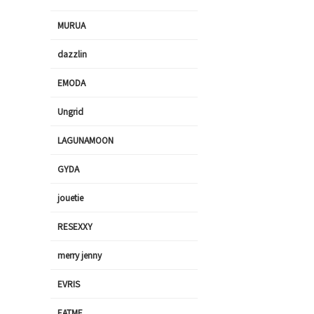
MURUA
dazzlin
EMODA
Ungrid
LAGUNAMOON
GYDA
jouetie
RESEXXY
merry jenny
EVRIS
EATME