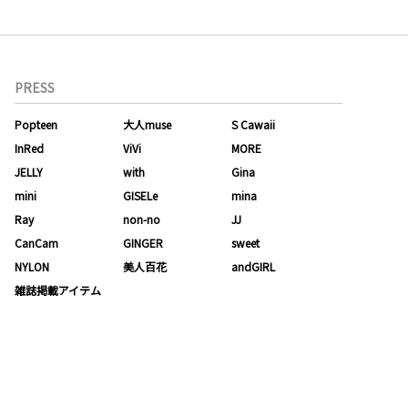
PRESS
Popteen
大人muse
S Cawaii
InRed
ViVi
MORE
JELLY
with
Gina
mini
GISELe
mina
Ray
non-no
JJ
CanCam
GINGER
sweet
NYLON
美人百花
andGIRL
雑誌掲載アイテム