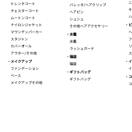
ニ
トレンチコート
バレッタ/ヘアクリップ
キ
チェスターコート
ヘアピン
ハ
ムートンコート
シュシュ
ナイロンジャケット
ビ
その他ヘアアクセサリー
マウンテンパーカー
ヘ
水着
スタジャン
フ
水着
カバーオール
リ
ラッシュガード
アウター/その他
ス
福袋
メイクアップ
イ
福袋
ファンデーション
イ
ギフトバッグ
ベース
コ
ギフトバッグ
メイクアップその他
コ