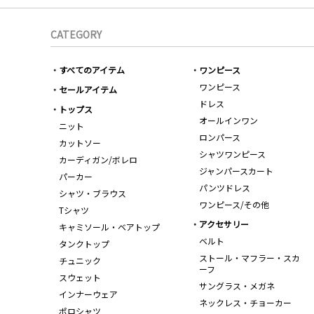
CATEGORY
すべてのアイテム
ワンピース
ワンピース
セールアイテム
ドレス
トップス
オールインワン
ニット
ロンパース
カットソー
シャツワンピース
カーディガン/ボレロ
ジャンパースカート
パーカー
パンツドレス
シャツ・ブラウス
ワンピース/その他
Tシャツ
アクセサリー
キャミソール・ベアトップ
ベルト
タンクトップ
ストール・マフラー・スカ
チュニック
ーフ
スウェット
サングラス・メガネ
インナーウェア
ネックレス・チョーカー
ポロシャツ