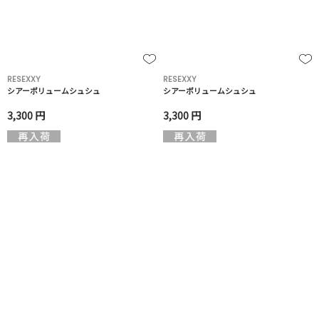
RESEXXY
RESEXXY
シアーボリュームシュシュ
シアーボリュームシュシュ
3,300 円
3,300 円