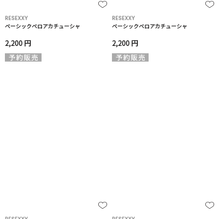
RESEXXY
RESEXXY
ベーシックベロアカチューシャ
ベーシックベロアカチューシャ
2,200 円
2,200 円