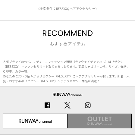
（検索条件：RESEXXY/ヘアアクセサリー）
RECOMMEND
おすすめアイテム
人気ブランドの公式、レディースファッション通販【ランウェイチャンネル】はリゼクシー
（RESEXXY）ヘアアクセサリーを取り揃えております。商品カテゴリーの他、サイズ、価格、
OFF率、カラー等、
あなたのこだわり条件からリゼクシー（RESEXXY）のヘアアクセサリーが探せます。新着・人
気・おすすめのリゼクシー（RESEXXY）ヘアアクセサリー商品が満載！