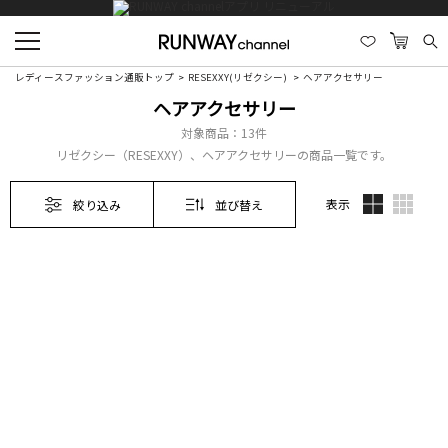
レディースファッション通販トップ
RESEXXY(リゼクシー)
ヘアアクセサリー
ヘアアクセサリー
対象商品：
13件
リゼクシー（RESEXXY）、ヘアアクセサリーの商品一覧です。
表示
絞り込み
並び替え