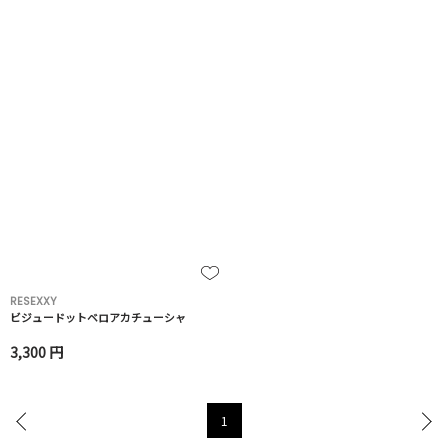
RESEXXY
ビジュードットベロアカチューシャ
3,300 円
1