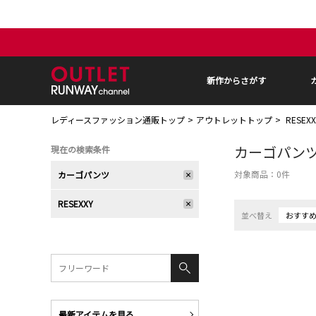
新作からさがす
レディースファッション通販トップ
アウトレットトップ
RESEX
カーゴパン
現在の検索条件
対象商品：
0
件
カーゴパンツ
RESEXXY
並べ替え
おすす
最新アイテムを見る