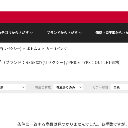
カテゴリからさがす
ブランドからさがす
価格・OFF率からさ
XY(リゼクシー)
ボトムス
カーゴパンツ
ツ
（ブランド：RESEXXY(リゼクシー) / PRICE TYPE：OUTLET価格）
め順
在庫の有無
在庫ありのみ
カラー展開
全色
条件に一致する商品は見つかりませんでした。お手数ですが