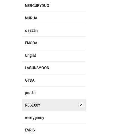
MERCURYDUO
MURUA
dazzlin
EMODA
Ungrid
LAGUNAMOON
GYDA
jouetie
RESEXXY
merry jenny
EVRIS