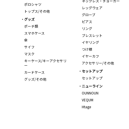
ネックレス・チョーカー
ポロシャツ
レッグウェア
トップス/その他
グローブ
グッズ
ピアス
ポーチ類
リング
スマホケース
ブレスレット
傘
イヤリング
サイフ
つけ襟
マスク
イヤーカフ
キーケース/キーアクセサリ
アクセサリー/その他
ー
セットアップ
カードケース
セットアップ
グッズ/その他
ニューライン
OUNNOUN
VEQUM
Htage