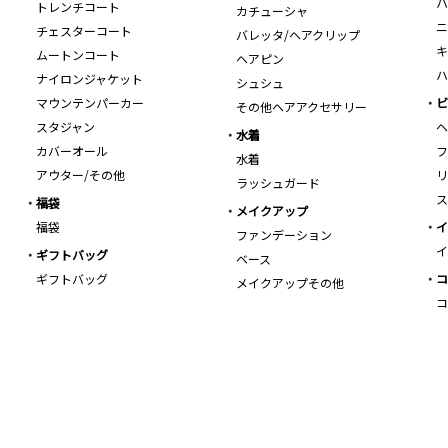
ハ
トレンチコート
カチューシャ
ニ
チェスターコート
バレッタ/ヘアクリップ
キ
ムートンコート
ヘアピン
ハ
ナイロンジャケット
シュシュ
マウンテンパーカー
ビ
その他ヘアアクセサリー
スタジャン
ヘ
水着
カバーオール
フ
水着
アウター/その他
リ
ラッシュガード
ス
福袋
メイクアップ
福袋
イ
ファンデーション
イ
ギフトバッグ
ベース
ギフトバッグ
コ
メイクアップその他
コ