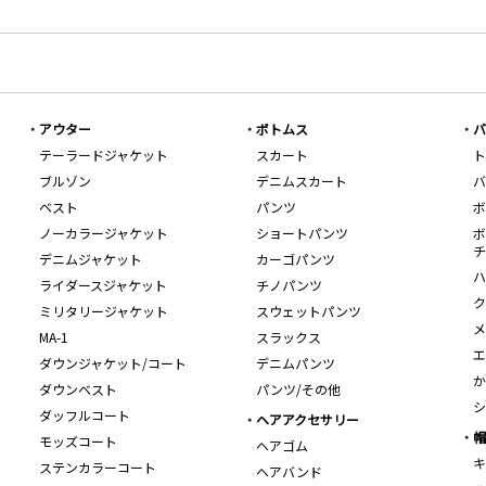
アウター
ボトムス
バ
テーラードジャケット
スカート
ト
ブルゾン
デニムスカート
バ
ベスト
パンツ
ボ
ノーカラージャケット
ショートパンツ
ボ
チ
デニムジャケット
カーゴパンツ
ハ
ライダースジャケット
チノパンツ
ク
ミリタリージャケット
スウェットパンツ
メ
MA-1
スラックス
エ
ダウンジャケット/コート
デニムパンツ
か
ダウンベスト
パンツ/その他
シ
ダッフルコート
ヘアアクセサリー
帽
モッズコート
ヘアゴム
キ
ステンカラーコート
ヘアバンド