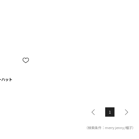
ーハット
1
（検索条件：merry jenny/帽子）