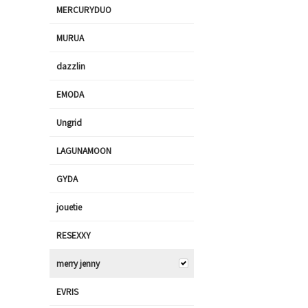
MERCURYDUO
MURUA
dazzlin
EMODA
Ungrid
LAGUNAMOON
GYDA
jouetie
RESEXXY
merry jenny
EVRIS