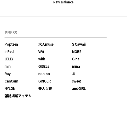
New Balance
PRESS
Popteen
大人muse
S Cawaii
InRed
ViVi
MORE
JELLY
with
Gina
mini
GISELe
mina
Ray
non-no
JJ
CanCam
GINGER
sweet
NYLON
美人百花
andGIRL
雑誌掲載アイテム