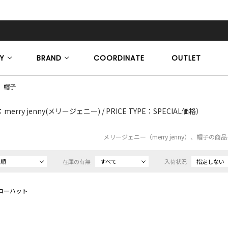
Y
BRAND
COORDINATE
OUTLET
帽子
rry jenny(メリージェニー) / PRICE TYPE：SPECIAL価格）
メリージェニー（merry jenny）、帽子の商
め順
在庫の有無
すべて
入荷状況
指定しない