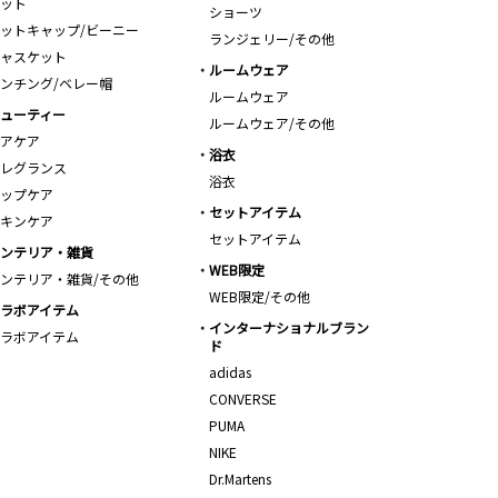
ット
ショーツ
ットキャップ/ビーニー
ランジェリー/その他
ャスケット
ルームウェア
ンチング/ベレー帽
ルームウェア
ューティー
ルームウェア/その他
アケア
浴衣
レグランス
浴衣
ップケア
セットアイテム
キンケア
セットアイテム
ンテリア・雑貨
WEB限定
ンテリア・雑貨/その他
WEB限定/その他
ラボアイテム
インターナショナルブラン
ラボアイテム
ド
adidas
CONVERSE
PUMA
NIKE
Dr.Martens