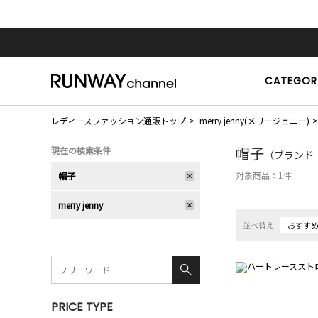
CATEGOR
レディースファッション通販トップ
merry jenny(メリージェニー)
帽子
現在の検索条件
（ブランド：me
対象商品：
1
件
帽子
merry jenny
並べ替え
おすす
PRICE TYPE