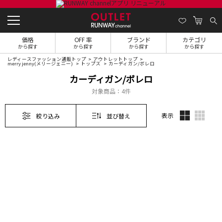
価格
OFF 率
ブランド
カテゴリ
から探す
から探す
から探す
から探す
レディースファッション通販トップ
アウトレットトップ
merry jenny(メリージェニー)
トップス
カーディガン/ボレロ
カーディガン/ボレロ
対象商品：
4件
表示
絞り込み
並び替え