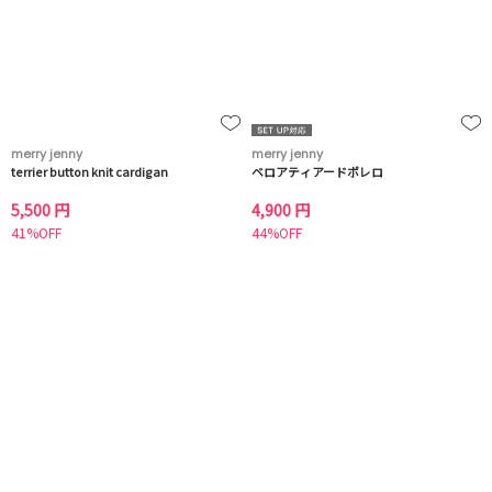
merry jenny
merry jenny
terrier button knit cardigan
ベロアティアードボレロ
5,500 円
4,900 円
41%OFF
44%OFF