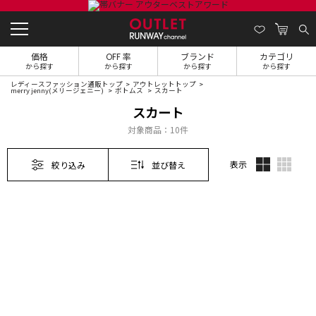
価格
OFF 率
ブランド
カテゴリ
から探す
から探す
から探す
から探す
レディースファッション通販トップ
アウトレットトップ
merry jenny(メリージェニー)
ボトムス
スカート
スカート
対象商品：
10件
表示
絞り込み
並び替え