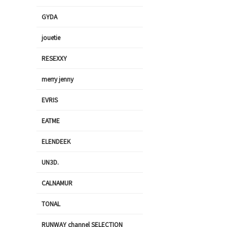
GYDA
jouetie
RESEXXY
merry jenny
EVRIS
EATME
ELENDEEK
UN3D.
CALNAMUR
TONAL
RUNWAY channel SELECTION