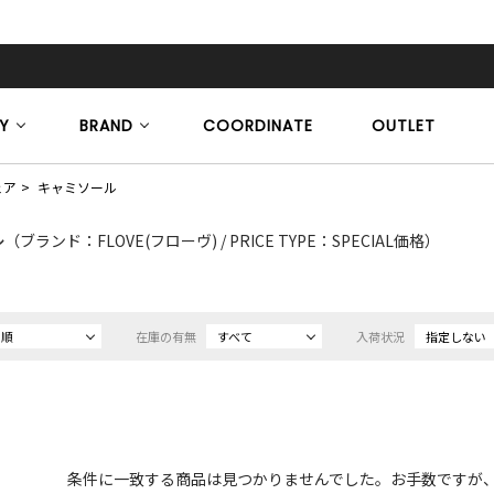
Y
BRAND
COORDINATE
OUTLET
ェア
キャミソール
ル
（ブランド：FLOVE(フローヴ) / PRICE TYPE：SPECIAL価格）
め順
在庫の有無
すべて
入荷状況
指定しない
条件に一致する商品は見つかりませんでした。お手数ですが