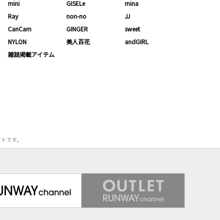
mini
GISELe
mina
Ray
non-no
JJ
CanCam
GINGER
sweet
NYLON
美人百花
andGIRL
雑誌掲載アイテム
サイトです。