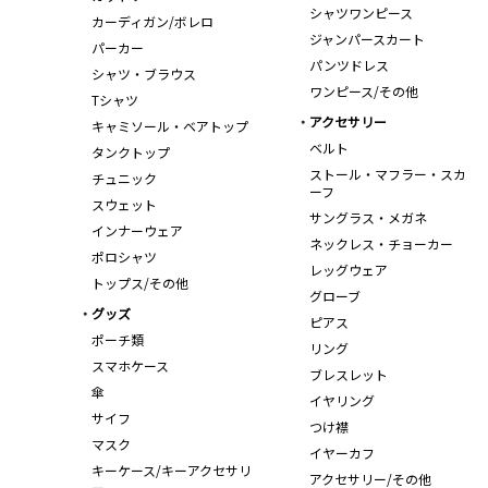
シャツワンピース
カーディガン/ボレロ
ジャンパースカート
パーカー
パンツドレス
シャツ・ブラウス
ワンピース/その他
Tシャツ
アクセサリー
キャミソール・ベアトップ
ベルト
タンクトップ
ストール・マフラー・スカ
チュニック
ーフ
スウェット
サングラス・メガネ
インナーウェア
ネックレス・チョーカー
ポロシャツ
レッグウェア
トップス/その他
グローブ
グッズ
ピアス
ポーチ類
リング
スマホケース
ブレスレット
傘
イヤリング
サイフ
つけ襟
マスク
イヤーカフ
キーケース/キーアクセサリ
アクセサリー/その他
ー