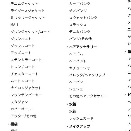
チ
デニムジャケット
カーゴパンツ
ハ
ライダースジャケット
チノパンツ
ク
ミリタリージャケット
スウェットパンツ
メ
MA-1
スラックス
エ
ダウンジャケット/コート
デニムパンツ
か
ダウンベスト
パンツ/その他
シ
ダッフルコート
ヘアアクセサリー
帽
モッズコート
ヘアゴム
キ
ステンカラーコート
ヘアバンド
ハ
トレンチコート
カチューシャ
ニ
チェスターコート
バレッタ/ヘアクリップ
キ
ムートンコート
ヘアピン
ハ
ナイロンジャケット
シュシュ
マウンテンパーカー
ビ
その他ヘアアクセサリー
スタジャン
ヘ
水着
カバーオール
フ
水着
アウター/その他
リ
ラッシュガード
ス
福袋
メイクアップ
福袋
イ