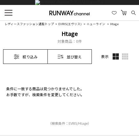
レディースファッション通販トップ
EVRIS(エヴリス)
ニューライン
Htage
Htage
対象商品：
0件
表示
絞り込み
並び替え
条件に一致する商品は見つかりませんでした。
お手数ですが、検索条件を変更してください。
（検索条件：EVRIS/Htage）